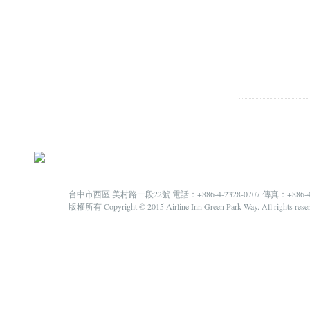
台中市西區 美村路一段22號 電話：+886-4-2328-0707 傳真：+886-4-
版權所有 Copyright © 2015 Airline Inn Green Park Way. All rights rese