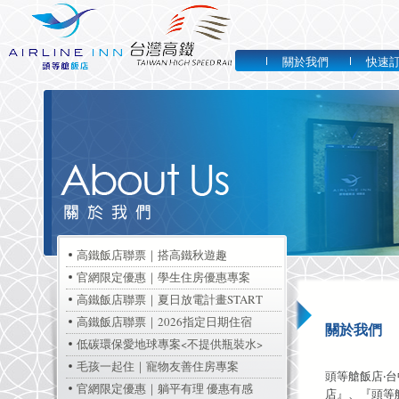
關於我們
快速
高鐵飯店聯票｜搭高鐵秋遊趣
官網限定優惠｜學生住房優惠專案
高鐵飯店聯票｜夏日放電計畫START
高鐵飯店聯票｜2026指定日期住宿
關於我們
低碳環保愛地球專案<不提供瓶裝水>
毛孩一起住｜寵物友善住房專案
頭等艙飯店‧
官網限定優惠｜躺平有理 優惠有感
店』、『頭等