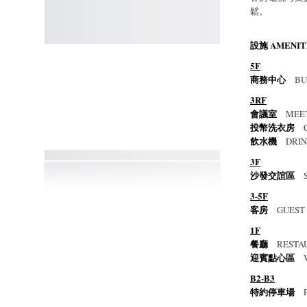
鬆。
設施 AMENIT
5F
商務中心
BUS
3RF
會議室
MEET
投幣洗衣房
C
飲水機
DRIN
3F
沙發交誼區
S
3-5F
客房
GUEST
1F
餐廳
RESTA
迎賓點心區
W
B2-B3
特約停車場
P