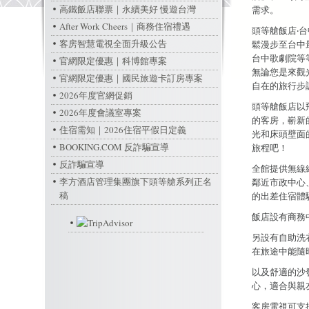
高鐵飯店聯票｜永續美好 慢遊台灣
需求。
After Work Cheers｜商務住宿禮遇
頭等艙飯店‧
客房智慧電視全面升級公告
鬆漫步至台中
台中歌劇院等
官網限定優惠｜科博館專案
無論您是來觀
官網限定優惠｜國民旅遊卡訂房專案
自在的旅行步
2026年度官網促銷
頭等艙飯店以
2026年度會議室專案
的客房，嶄新
住宿需知｜2026住宿平假日定義
光和床頭壁面
BOOKING.COM 反詐騙宣導
旅程吧！
反詐騙宣導
全館提供無線
李方酒店管理集團旗下頭等艙系列正名
鄰近市政中心
稿
的出差住宿體
飯店設有商務
另設有自助洗
在旅途中能隨
以及舒適的沙
心，適合與親
客房電視可支援 