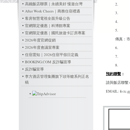
高鐵飯店聯票｜永續美好 慢遊台灣
2. 
After Work Cheers｜商務住宿禮遇
3. 
客房智慧電視全面升級公告
4. 
官網限定優惠｜科博館專案
5. 影
官網限定優惠｜國民旅遊卡訂房專案
傳真：市
2026年度官網促銷
2026年度會議室專案
6. 
住宿需知｜2026住宿平假日定義
7. 
BOOKING.COM 反詐騙宣導
8. 會
反詐騙宣導
預約聯繫
：
李方酒店管理集團旗下頭等艙系列正名
稿
請與飯店聯繫 (電話
EMAIL: fo.tc.