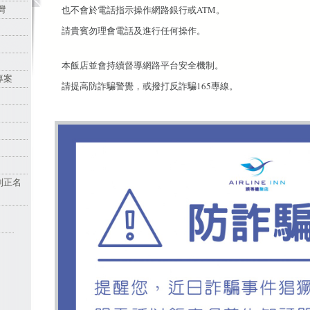
灣
也不會於電話指示操作網路銀行或ATM。
請貴賓勿理會電話及進行任何操作。
本飯店並會持續督導網路平台安全機制。
專案
請提高防詐騙警覺，或撥打反詐騙165專線。
列正名