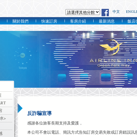
中文
ENGL
關於我們
快速訂房
客房介紹
最新消息
飯店
案
RT
宿
反詐騙宣導
水>
感謝各位旅客長期支持及愛護，
本公司不會以電話、簡訊方式告知訂房交易失敗或訂房錯誤訊
感