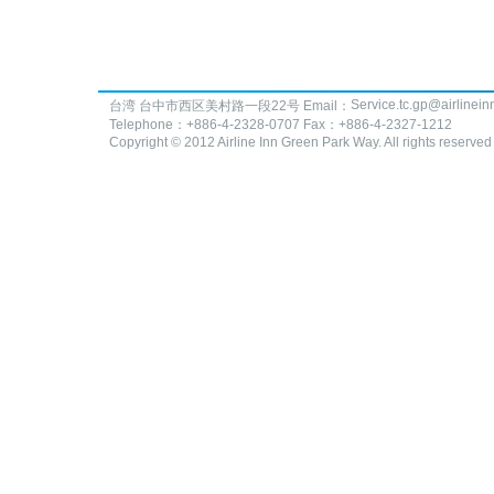
Service.tc.gp@airlinei
台湾 台中市西区美村路一段22号 Email：
Telephone：+886-4-2328-0707 Fax：+886-4-2327-1212
Copyright © 2012 Airline Inn Green Park Way. All rights reserved